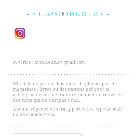
«
<
1
…
4
5
6
7
8
9
10
11
12
…
18
>
»
Navigation
des
articles
M’écrire : avec.deux.z@gmail.com
Merci de ne pas me demander de photocopies de
magazines / livres ou des patrons pdf que j’ai
acheté, ou encore de traduire, adapter ou convertir
des tutos qui ne sont pas à moi.
Aucune réponse ne sera apportée à ce type de mail
ou de commentaire.