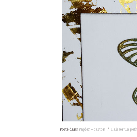
Posté dans
Papier – carton
/
Laisser un peti