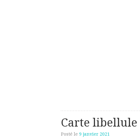
Les créations perso de Sanzzo
avec deux z
Carte libellule
Posté le
9 janvier 2021