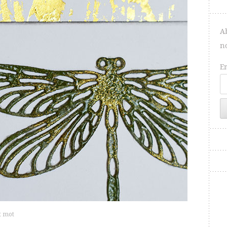
A
n
E
t mot