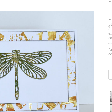
M
M
p
de
e
co
m
A
c
R