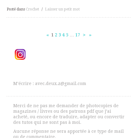
Posté dans
Crochet
/
Laisser un petit mot
«
1
2
3
4
5
…
17
>
»
Navigation
des
articles
M’écrire : avec.deux.z@gmail.com
Merci de ne pas me demander de photocopies de
magazines / livres ou des patrons pdf que j’ai
acheté, ou encore de traduire, adapter ou convertir
des tutos qui ne sont pas à moi.
Aucune réponse ne sera apportée à ce type de mail
ou de commentaire.