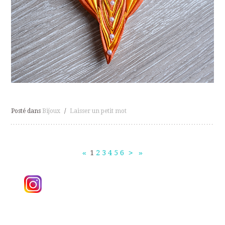
Posté dans
Bijoux
/
Laisser un petit mot
«
1
2
3
4
5
6
>
»
Navigation
des
articles