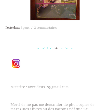
Posté dans
Bijoux
/
2 commentaires
«
<
1
2
3
4
5
6
>
»
Navigation
des
articles
M’écrire : avec.deux.z@gmail.com
Merci de ne pas me demander de photocopies de
magazines / livres ou des patrons pdf que j’ai