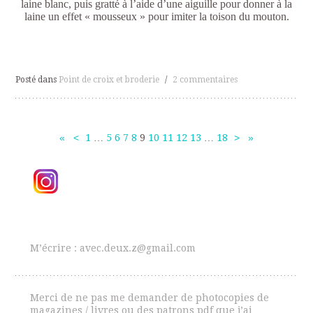
laine blanc, puis gratté à l’aide d’une aiguille pour donner à la
laine un effet « mousseux » pour imiter la toison du mouton.
Posté dans
Point de croix et broderie
/
2 commentaires
«
<
1
…
5
6
7
8
9
10
11
12
13
…
18
>
»
Navigation
des
articles
M’écrire : avec.deux.z@gmail.com
Merci de ne pas me demander de photocopies de
magazines / livres ou des patrons pdf que j’ai