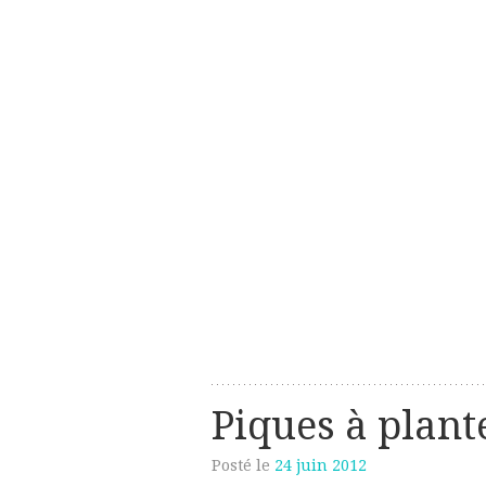
Les créations perso de Sanzzo
avec deux z
Piques à plant
Posté le
24 juin 2012