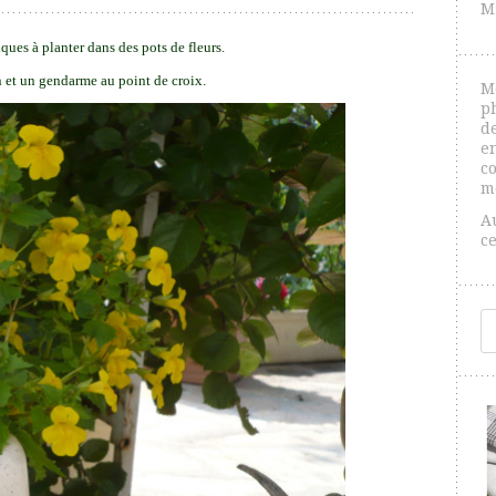
M
piques à planter dans des pots de fleurs.
 et un gendarme au point de croix.
M
p
de
e
co
m
A
c
R