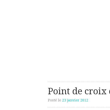
Les créations perso de Sanzzo
avec deux z
Point de croix 
Posté le
23 janvier 2012