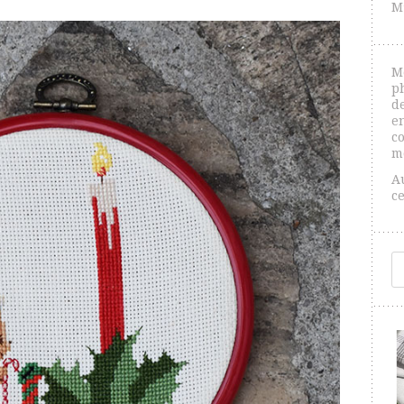
M
M
p
de
e
co
m
A
c
R