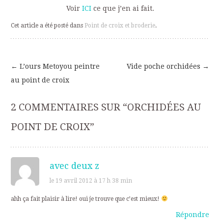
Voir
ICI
ce que j’en ai fait.
Cet article a été posté dans
Point de croix et broderie
.
←
L’ours Metoyou peintre
Vide poche orchidées
→
Navigation
au point de croix
des
2 COMMENTAIRES SUR “
ORCHIDÉES AU
articles
POINT DE CROIX
”
avec deux z
le 19 avril 2012 à 17 h 38 min
ahh ça fait plaisir à lire! oui je trouve que c’est mieux!
Répondre