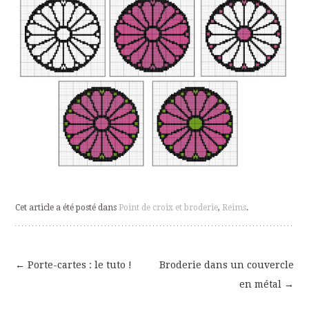
Cet article a été posté dans
Point de croix et broderie
,
Reims
.
←
Porte-cartes : le tuto !
Broderie dans un couvercle
Navigation
en métal
→