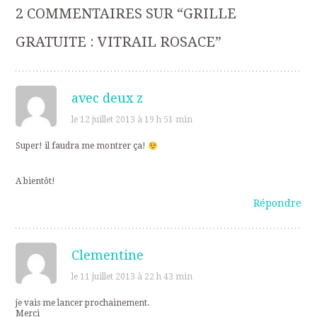
des
2 COMMENTAIRES SUR “
GRILLE
articles
GRATUITE : VITRAIL ROSACE
”
avec deux z
le 12 juillet 2013 à 19 h 51 min
Super! il faudra me montrer ça!
A bientôt!
Répondre
Clementine
le 11 juillet 2013 à 22 h 43 min
je vais me lancer prochainement.
Merci