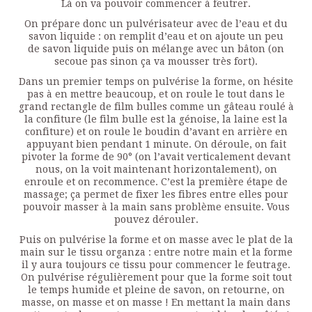
Là on va pouvoir commencer à feutrer.
On prépare donc un pulvérisateur avec de l’eau et du
savon liquide : on remplit d’eau et on ajoute un peu
de savon liquide puis on mélange avec un bâton (on
secoue pas sinon ça va mousser très fort).
Dans un premier temps on pulvérise la forme, on hésite
pas à en mettre beaucoup, et on roule le tout dans le
grand rectangle de film bulles comme un gâteau roulé à
la confiture (le film bulle est la génoise, la laine est la
confiture) et on roule le boudin d’avant en arrière en
appuyant bien pendant 1 minute. On déroule, on fait
pivoter la forme de 90° (on l’avait verticalement devant
nous, on la voit maintenant horizontalement), on
enroule et on recommence. C’est la première étape de
massage; ça permet de fixer les fibres entre elles pour
pouvoir masser à la main sans problème ensuite. Vous
pouvez dérouler.
Puis on pulvérise la forme et on masse avec le plat de la
main sur le tissu organza : entre notre main et la forme
il y aura toujours ce tissu pour commencer le feutrage.
On pulvérise régulièrement pour que la forme soit tout
le temps humide et pleine de savon, on retourne, on
masse, on masse et on masse ! En mettant la main dans