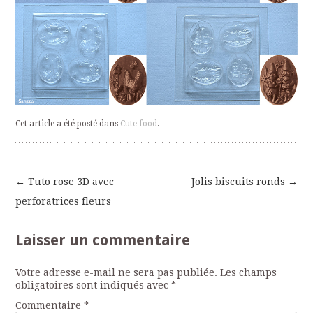
Cet article a été posté dans
Cute food
.
←
Tuto rose 3D avec
Jolis biscuits ronds
→
Navigation
perforatrices fleurs
des
Laisser un commentaire
articles
Votre adresse e-mail ne sera pas publiée.
Les champs
obligatoires sont indiqués avec
*
Commentaire
*