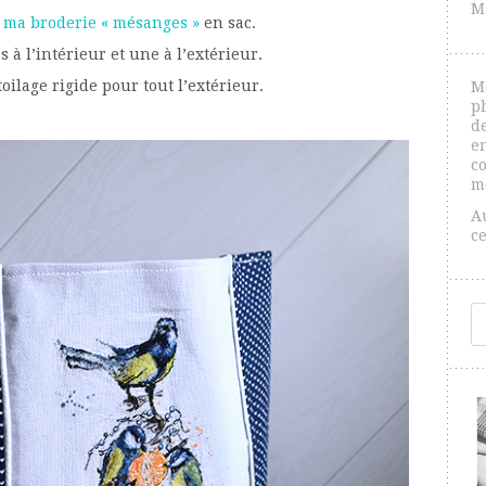
M
é
ma broderie « mésanges »
en sac.
s à l’intérieur et une à l’extérieur.
toilage rigide pour tout l’extérieur.
M
p
de
e
co
m
A
c
R