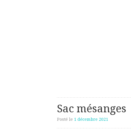
Les créations perso de Sanzzo
avec deux z
Sac mésanges
Posté le
1 décembre 2021