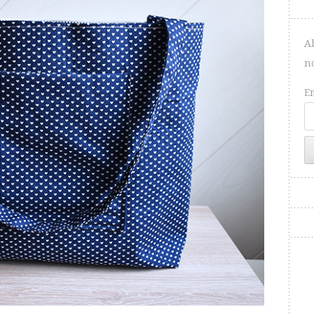
A
n
E