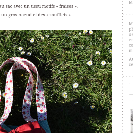
M
u sac avec un tissu motifs « fraises ».
 un gros noeud et des « soufflets ».
M
p
de
e
co
m
A
c
R