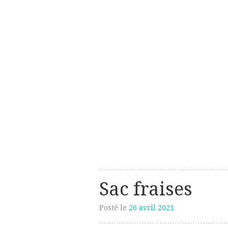
Les créations perso de Sanzzo
avec deux z
Sac fraises
Posté le
26 avril 2021