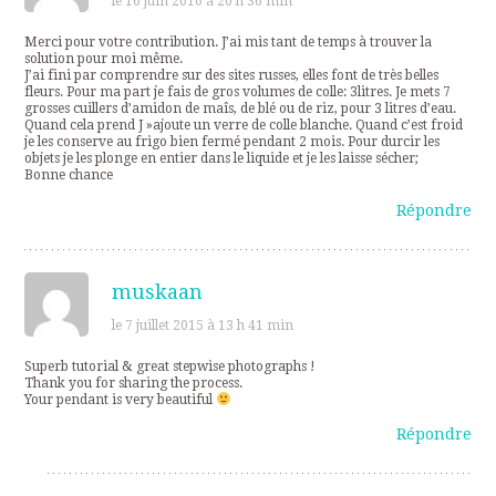
le 16 juin 2016 à 20 h 36 min
Merci pour votre contribution. J’ai mis tant de temps à trouver la
solution pour moi même.
J’ai fini par comprendre sur des sites russes, elles font de très belles
fleurs. Pour ma part je fais de gros volumes de colle: 3litres. Je mets 7
grosses cuillers d’amidon de maîs, de blé ou de riz, pour 3 litres d’eau.
Quand cela prend J »ajoute un verre de colle blanche. Quand c’est froid
je les conserve au frigo bien fermé pendant 2 mois. Pour durcir les
objets je les plonge en entier dans le liquide et je les laisse sécher;
Bonne chance
Répondre
muskaan
le 7 juillet 2015 à 13 h 41 min
Superb tutorial & great stepwise photographs !
Thank you for sharing the process.
Your pendant is very beautiful
Répondre