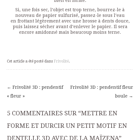
bien en forme.
Si, une fois sec, l’objet est trop terne, bourrez-le à
nouveau de papier sulfurisé, passez-le sous l’eau
en frottant légèrement avec une brosse à dents douce,
puis laissez sécher avant d’enlever le papier. Il sera
encore amidonné mais beaucoup moins terne.
Cet article a été posté dans
Frivolité
.
←
Frivolité 3D : pendentif
Frivolité 3D : pendentif fleur
Navigation
« fleur »
boule
→
des
5 COMMENTAIRES SUR “
METTRE EN
articles
FORME ET DURCIR UN PETIT MOTIF EN
DENTELLE 3D AVEC DE LA MAÏZENA
”