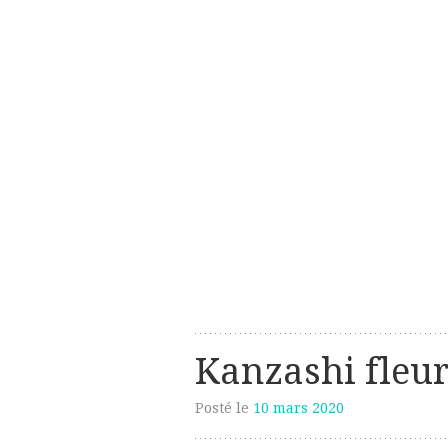
Les créations perso de Sanzzo
avec deux z
Kanzashi fleu
Posté le
10 mars 2020