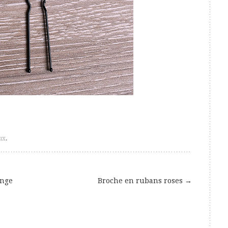
ux
.
ange
Broche en rubans roses
→