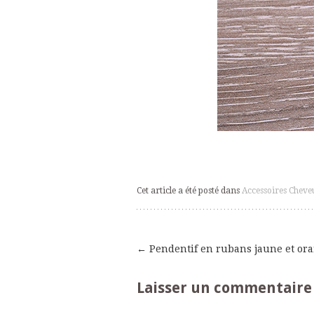
Cet article a été posté dans
Accessoires Cheve
←
Pendentif en rubans jaune et or
Navigation
Laisser un commentaire
des