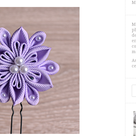
M
M
p
de
e
co
m
A
c
R