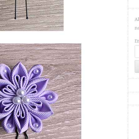
A
n
E