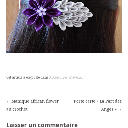
Cet article a été posté dans
Accessoires Cheveux
.
←
Manique african flower
Porte carte « La Part des
Navigation
au crochet
Anges »
→
des
Laisser un commentaire