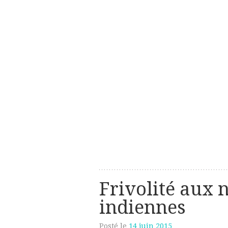
Les créations perso de Sanzzo
avec deux z
Frivolité aux 
indiennes
Posté le
14 juin 2015