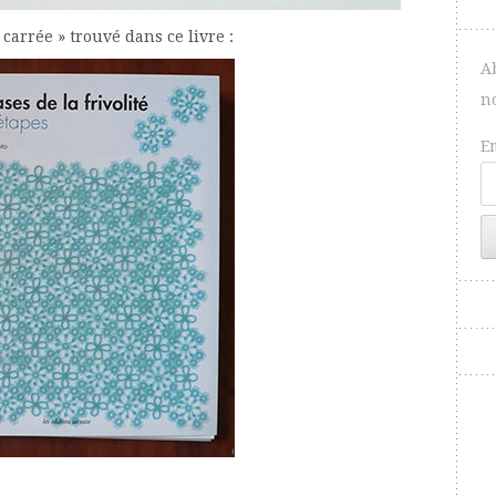
 carrée » trouvé dans ce livre :
A
n
E