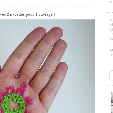
M
 avec 2 navettes pour 1 ouvrage !
M
p
de
e
co
m
A
c
R