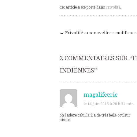
Cet article a été posté dans
Frivolité
.
←
Frivolité aux navettes : motif carr
Navigation
des
2 COMMENTAIRES SUR “
F
articles
INDIENNES
”
magalifeerie
le 14 juin 2015 à 20 h 31 min
oh j adore celui la il a de très belle couleur
bisous