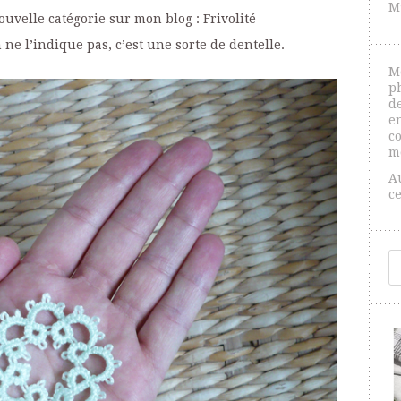
M
nouvelle catégorie sur mon blog : Frivolité
ne l’indique pas, c’est une sorte de dentelle.
M
p
de
e
co
m
A
c
R