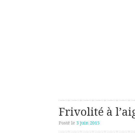
Les créations perso de Sanzzo
avec deux z
Frivolité à l’ai
Posté le
3 juin 2015