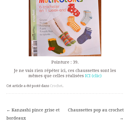
Pointure : 39.
Je ne vais rien répéter ici, ces chaussettes sont les
mêmes que celles réalisées
ICI (clic)
Cet article a été posté dans
Crochet
.
←
Kanzashi pince grise et
Chaussettes pop au crochet
Navigation
bordeaux
→
des