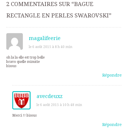
2 COMMENTAIRES SUR “
BAGUE
articles
RECTANGLE EN PERLES SWAROVSKI
”
magalifeerie
le 6 août 2015 à 8 h 40 min
oh la la elle est trop belle
bravo quelle minutie
bisous
Répondre
avecdeuxz
le 6 août 2015 à 10 h 48 min
Merci !! bisous
Répondre