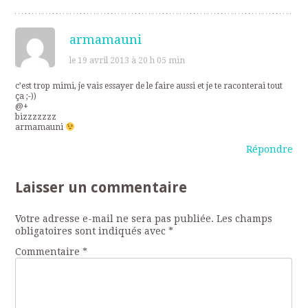
armamauni
le 19 avril 2013 à 20 h 05 min
c’est trop mimi, je vais essayer de le faire aussi et je te raconterai tout
ça ;-))
@+
bizzzzzzz
armamauni
Répondre
Laisser un commentaire
Votre adresse e-mail ne sera pas publiée.
Les champs
obligatoires sont indiqués avec
*
Commentaire
*