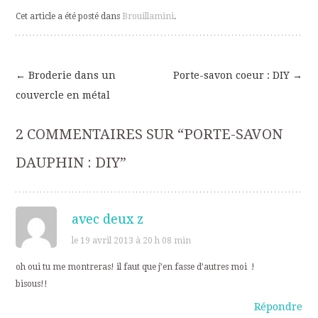
Cet article a été posté dans
Brouillamini
.
←
Broderie dans un
Porte-savon coeur : DIY
→
Navigation
couvercle en métal
des
2 COMMENTAIRES SUR “
PORTE-SAVON
articles
DAUPHIN : DIY
”
avec deux z
le 19 avril 2013 à 20 h 08 min
oh oui tu me montreras! il faut que j’en fasse d’autres moi !
bisous!!
Répondre