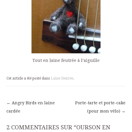
Tout en laine feutrée à l’aiguille
Cet article a été posté dans
Laine feutrée
.
←
Angry Birds en laine
Porte-tarte et porte-cake
Navigation
cardée
(pour mon vélo)
→
des
2 COMMENTAIRES SUR “
OURSON EN