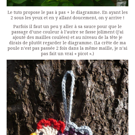
Le tuto propose le pas à pas + le diagramme. En ayant les
2 sous les yeux et en y allant doucement, on y arrive !
Parfois il faut un peu y aller à sa sauce pour que le
passage d’une couleur à l’autre se fasse joliment (j’ai
ajouté des mailles coulées) et au niveau de la tête je
dirais de plutôt regarder le diagramme. (La crête de ma
poule n’est pas passée 2 fois dans la même maille, je n’ai
pas fait un vrai « picot ».)