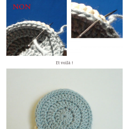
Et voilà !