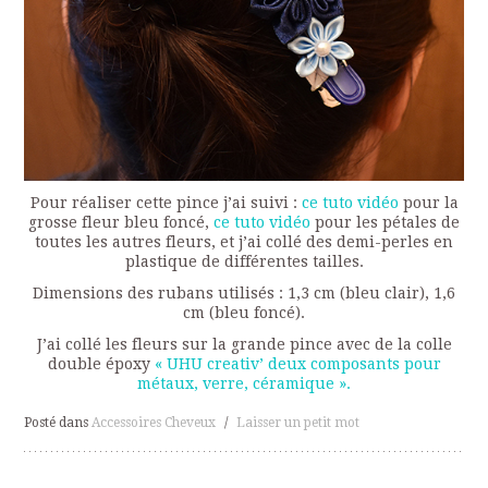
Pour réaliser cette pince j’ai suivi :
ce tuto vidéo
pour la
grosse fleur bleu foncé,
ce tuto vidéo
pour les pétales de
toutes les autres fleurs, et j’ai collé des demi-perles en
plastique de différentes tailles.
Dimensions des rubans utilisés : 1,3 cm (bleu clair), 1,6
cm (bleu foncé).
J’ai collé les fleurs sur la grande pince avec de la colle
double époxy
« UHU creativ’ deux composants pour
métaux, verre, céramique ».
Posté dans
Accessoires Cheveux
/
Laisser un petit mot